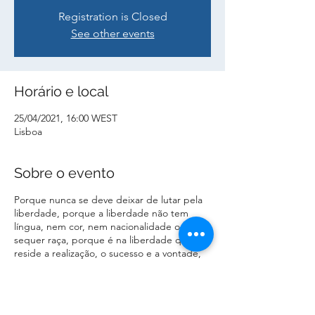
Registration is Closed
See other events
Horário e local
25/04/2021, 16:00 WEST
Lisboa
Sobre o evento
Porque nunca se deve deixar de lutar pela
liberdade, porque a liberdade não tem
língua, nem cor, nem nacionalidade ou
sequer raça, porque é na liberdade que
reside a realização, o sucesso e a vontade,
apresentamos um concerto a 4 vozes em
que este tema é abordado de diversas
formas mas sempre sempre com muita
qualidade e respeito.