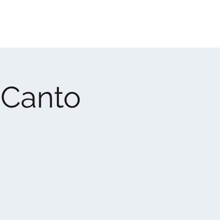
idades
Corpos Associativos
Contactos
nCanto