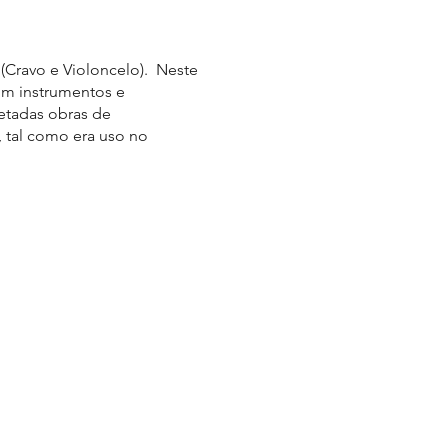
(Cravo e Violoncelo). Neste
om instrumentos e
retadas obras de
, tal como era uso no
iqua, um grupo instrumental
s os instrumentistas que
a a apresentação de obras
tas travessas barrocas,
elo barroco.
sos elementos que cada um
e a destreza técnica. É a