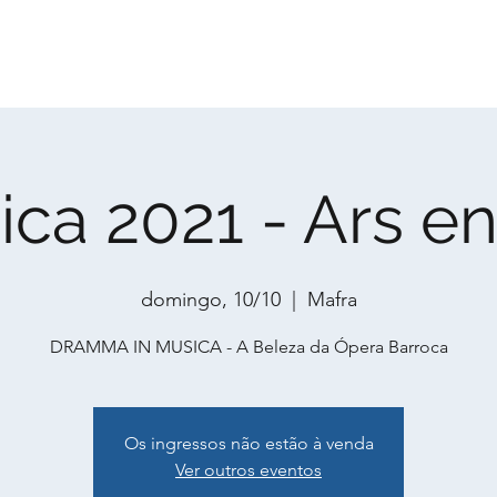
Home
Agenda
Coros
Produção
Ativ
ica 2021 - Ars e
domingo, 10/10
  |  
Mafra
DRAMMA IN MUSICA - A Beleza da Ópera Barroca
Os ingressos não estão à venda
Ver outros eventos