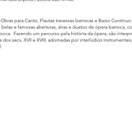
Obras para Canto, Flautas travessas barrocas e Baixo Contínuo 
belas e famosas aberturas, árias e duetos de ópera barroca, c
época. Fazendo um percurso pela história da ópera, são interp
os secs. XVII e XVIII, adornadas por interlúdios instrumentais
.
a sua génese na fusão dos grupos Ars Eloquentia e Anima Ant
dos à interpretação e divulgação da música antiga, e nos quai
 são elementos comuns. Esta união foi o ponto de partida par
ra em simultâneo, ora em diálogo, entre si ou com as duas flau
s do cravo ou do órgão, bem como pela linha grave do violonc
nCanto caracterizam-se pela conjugação consonante dos diver
upo: o conhecimento informado, o bom gosto, a cumplicidade 
tores que faz realçar a beleza musical das obras interpretadas.