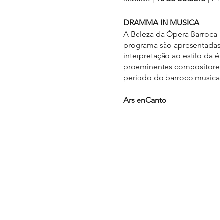
DRAMMA IN MUSICA
A Beleza da Ópera Barroca 
programa são apresentadas 
interpretação ao estilo da 
proeminentes compositores d
período do barroco musical
Ars enCanto
O sexteto Ars enCanto tem 
e outro vocal, ambos dedica
asseguram o baixo contínuo
onde as vozes interpretam o
sustentadas pelas harmonia
As interpretações do Ars e
dos músicos empresta ao gr
harmoniosa junção destes fa