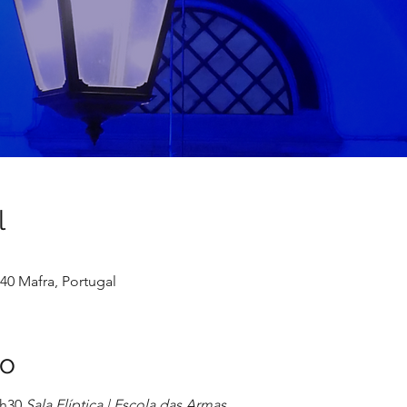
l
640 Mafra, Portugal
to
1h30
Sala Elíptica | Escola das Armas