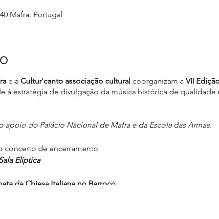
640 Mafra, Portugal
to
ra
e a
Cultur'canto associação cultural
coorganizam a
VII Ediç
de à estratégia de divulgação da música histórica de qualidad
apoio do Palácio Nacional de Mafra e da Escola das Armas.
 ao concerto de encerramento
Sala Elíptica
ata da Chiesa Italiana no Barroco
ncialmente dedicado à trio sonata italiana. Um género muito c
resentando as sonatas na sua formação original: 2 violinos e bai