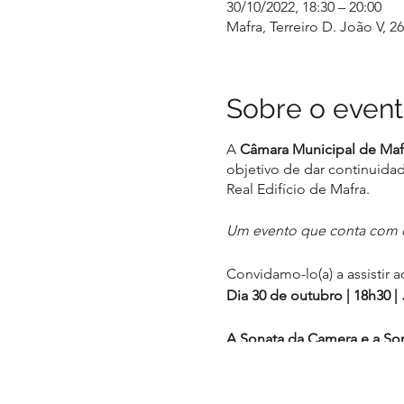
30/10/2022, 18:30 – 20:00
Mafra, Terreiro D. João V, 2
Sobre o even
A
Câmara Municipal de Maf
objetivo de dar continuida
Real Edifício de Mafra.
Um evento que conta com o 
Convidamo-lo(a) a assistir
Dia 30 de outubro | 18h30 |
A Sonata da Camera e a Son
O presente programa é esse
na corte quer na igreja. Ap