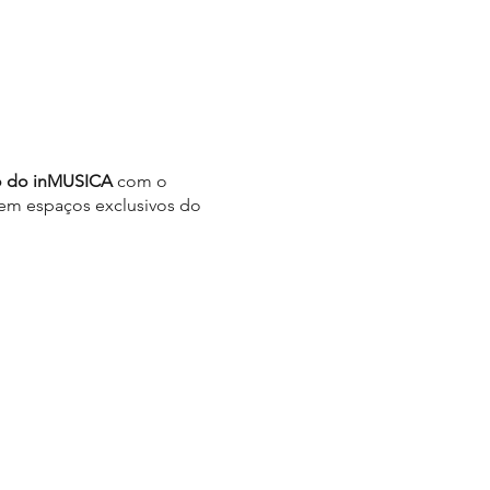
ão do inMUSICA
com o
e em espaços exclusivos do
ultivado e apreciado quer
xo contínuo.