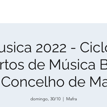
Home
Agenda
Coros
Produção
Ativ
usica 2022 - Cicl
tos de Música 
 Concelho de Ma
domingo, 30/10
  |  
Mafra