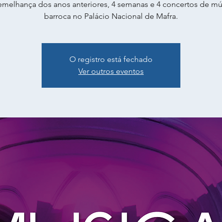
emelhança dos anos anteriores, 4 semanas e 4 concertos de mú
barroca no Palácio Nacional de Mafra.
O registro está fechado
Ver outros eventos