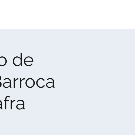
idades
Corpos Associativos
Contactos
o de
Barroca
fra