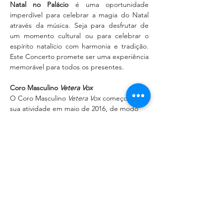
Natal no Palácio
 é uma oportunidade 
imperdível para celebrar a magia do Natal 
através da música. Seja para desfrutar de 
um momento cultural ou para celebrar o 
espírito natalício com harmonia e tradição. 
Este Concerto promete ser uma experiência 
memorável para todos os presentes.
Coro Masculino 
Vetera Vox
O Coro Masculino 
Vetera Vox
 começou a 
sua atividade em maio de 2016, de modo 
informal, com um grupo de amigos, 
motivados pelo prazer de fazer música em 
conjunto. Faz parte da sua história o nome 
Luís António Maldonado Rodrigues 
fundador do atual Conservatório de Música 
da Física de Torres Vedras, Instituição que 
acolheu…
Mostrar mais