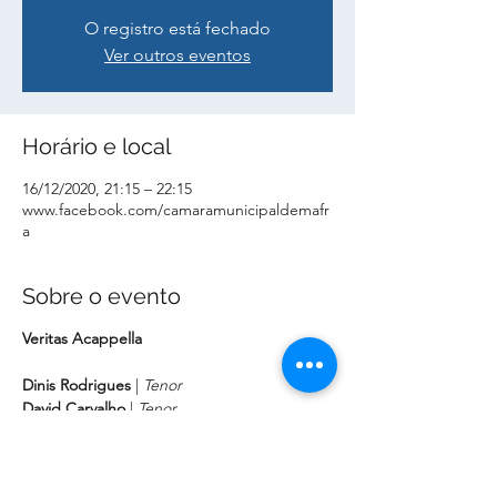
O registro está fechado
Ver outros eventos
Horário e local
16/12/2020, 21:15 – 22:15
www.facebook.com/camaramunicipaldemafr
a
Sobre o evento
Veritas Acappella
Dinis Rodrigues
|
Tenor
David Carvalho
|
Tenor
Francisco Santos
|
Barítono
João Carlos Perdigão
|
Baixo